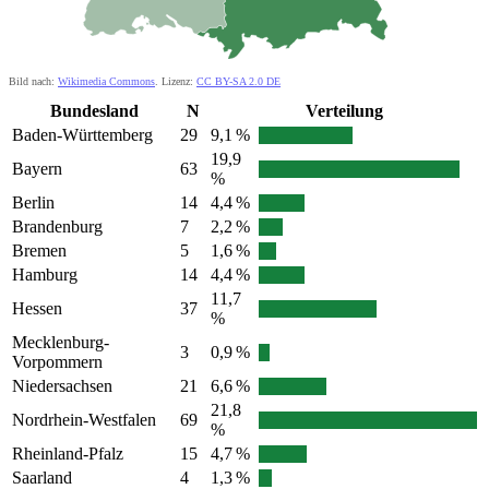
Bild nach:
Wikimedia Commons
. Lizenz:
CC BY-SA 2.0 DE
Bundesland
N
Verteilung
Baden-Württemberg
29
9,1 %
19,9
Bayern
63
%
Berlin
14
4,4 %
Brandenburg
7
2,2 %
Bremen
5
1,6 %
Hamburg
14
4,4 %
11,7
Hessen
37
%
Mecklenburg-
3
0,9 %
Vorpommern
Niedersachsen
21
6,6 %
21,8
Nordrhein-Westfalen
69
%
Rheinland-Pfalz
15
4,7 %
Saarland
4
1,3 %