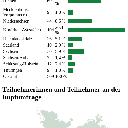
Hessen
60
%
Mecklenburg-
9
1,8 %
Vorpommern
Niedersachsen
44
8,6 %
20,4
Nordrhein-Westfalen
104
%
Rheinland-Pfalz
26
5,1 %
Saarland
10
2,0 %
Sachsen
30
5,9 %
Sachsen-Anhalt
7
1,4 %
Schleswig-Holstein
12
2,4 %
Thüringen
9
1,8 %
Gesamt
509
100 %
Teilnehmerinnen und Teilnehmer an der
Impfumfrage