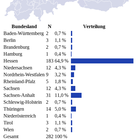
Bundesland
N
Verteilung
Baden-Württemberg
2
0,7 %
Berlin
3
1,1 %
Brandenburg
2
0,7 %
Hamburg
1
0,4 %
Hessen
183
64,9 %
Niedersachsen
12
4,3 %
Nordrhein-Westfalen
9
3,2 %
Rheinland-Pfalz
5
1,8 %
Sachsen
12
4,3 %
Sachsen-Anhalt
31
11,0 %
Schleswig-Holstein
2
0,7 %
Thüringen
14
5,0 %
Niederösterreich
1
0,4 %
Tirol
3
1,1 %
Wien
2
0,7 %
Gesamt
282
100 %