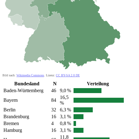
Bild nach:
Wikimedia Commons
. Lizenz:
CC BY-SA 2.0 DE
Bundesland
N
Verteilung
Baden-Württemberg
46
9,0 %
16,5
Bayern
84
%
Berlin
32
6,3 %
Brandenburg
16
3,1 %
Bremen
4
0,8 %
Hamburg
16
3,1 %
11,8